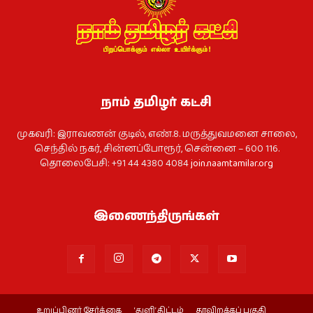
நாம் தமிழர் கட்சி
முகவரி: இராவணன் குடில், எண்.8. மருத்துவமனை சாலை,
செந்தில் நகர், சின்னப்போரூர், சென்னை – 600 116.
தொலைபேசி: +91 44 4380 4084
join.naamtamilar.org
இணைந்திருங்கள்
உறுப்பினர் சேர்க்கை
‘துளி’ திட்டம்
தரவிறக்கப் பகுதி