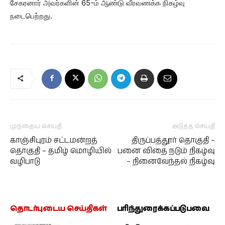
சேகரனார் அவர்களின் 65-ம் ஆண்டு வீரவணக்க நிகழ்வு
நடைபெற்றது.
முந்தைய செய்தி
அடுத்த செய்தி
காஞ்சிபுரம் சட்டமன்றத்
திருப்பத்தூர் தொகுதி –
தொகுதி – தமிழ் மொழியில்
பனை விதை நடும் நிகழ்வு
வழிபாடு
– நினைவேந்தல் நிகழ்வு
தொடர்புடைய செய்திகள்
பரிந்துரைக்கப்படுபவை