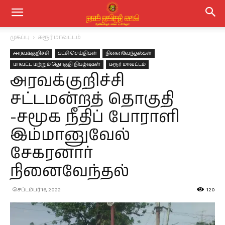
முகப்பு
கரூர் மாவட்டம்
அரவக்குறிச்சி
கட்சி செய்திகள்
நினைவேந்தல்கள்
மாவட்ட மற்றும் தொகுதி நிகழ்வுகள்
கரூர் மாவட்டம்
அரவக்குறிச்சி
சட்டமன்றத் தொகுதி
-சமூக நீதிப் போராளி
இம்மானுவேல்
சேகரனார்
நினைவேந்தல்
செப்டம்பர் 16, 2022
120