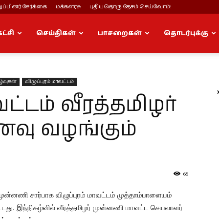
ப்பினர் சேர்க்கை
மக்களரசு
புதியதொரு தேசம் செய்வோம்!
கட்சி
செய்திகள்
பாசறைகள்
தொடர்புக்கு
ழ்வுகள்
விழுப்புரம் மாவட்டம்
வட்டம் வீரத்தமிழர்
ு வழங்கும்
65
 முன்னணி சார்பாக விழுப்புரம் மாவட்டம் முத்தாம்பாளையம்
்டது. இந்நிகழ்வில் வீரத்தமிழர் முன்னணி மாவட்ட செயலாளர்