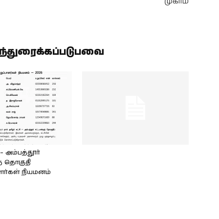
முகாம்
ிந்துரைக்கப்படுபவை
அம்பத்தூர்
் தொகுதி
ளர்கள் நியமனம்