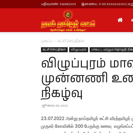
பதிவு எண் : 56/48/2013
இணைய : (+91) 9092529250 | உறு
நாம்
முகப்பு
கட்சி செய்திகள்
தமிழர்
கட்சி செய்திகள்
விழுப்புரம்
மாவட்ட மற்றும் தொகுதி நிக
விழுப்புரம் மா
கட்சி
முன்னணி உணவ
நிகழ்வு
ஜூலை 25, 2022
23.07.2022 அன்று நாம்தமிழர் கட்சி வீரத்தமிழர்
முருகர் கோவிலில் 300 பேருக்கு உணவு வழங்கப்பட