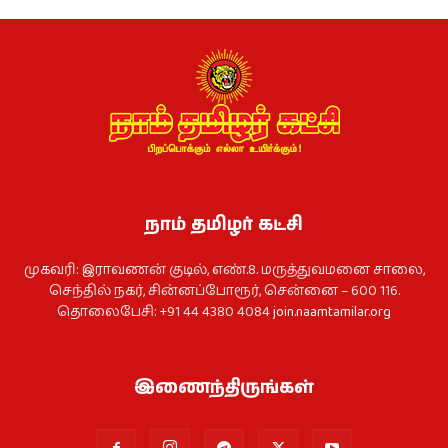
நாம் தமிழர் கட்சி
முகவரி: இராவணன் குடில், எண்.8. மருத்துவமனை சாலை,
செந்தில் நகர், சின்னப்போரூர், சென்னை – 600 116.
தொலைபேசி: +91 44 4380 4084
join.naamtamilar.org
இணைந்திருங்கள்