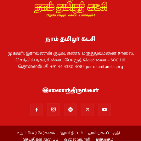
நாம் தமிழர் கட்சி
முகவரி: இராவணன் குடில், எண்.8. மருத்துவமனை சாலை,
செந்தில் நகர், சின்னப்போரூர், சென்னை – 600 116.
தொலைபேசி: +91 44 4380 4084
join.naamtamilar.org
இணைந்திருங்கள்
உறுப்பினர் சேர்க்கை
‘துளி’ திட்டம்
தரவிறக்கப் பகுதி
செய்திகள் அனுப்ப
வலையொளி
மாத இதழ்