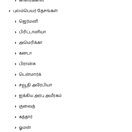
காரைக்கால்
புலம்பெயர் தேசங்கள்
ஜெர்மனி
பிரிட்டானியா
அமெரிக்கா
கனடா
பிரான்சு
டென்மார்க்
சவூதி அரேபியா
ஐக்கிய அரபு அமீரகம்
குவைத்
கத்தார்
ஓமன்