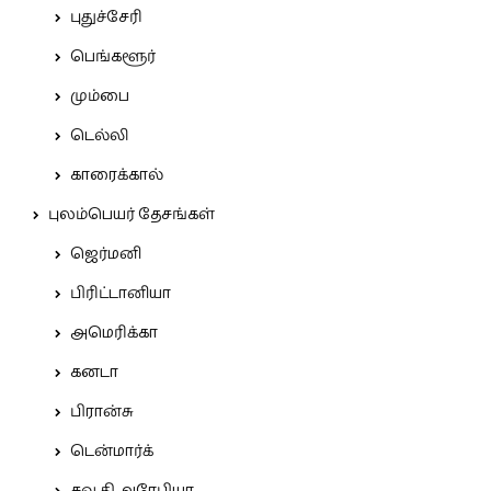
புதுச்சேரி
பெங்களூர்
மும்பை
டெல்லி
காரைக்கால்
புலம்பெயர் தேசங்கள்
ஜெர்மனி
பிரிட்டானியா
அமெரிக்கா
கனடா
பிரான்சு
டென்மார்க்