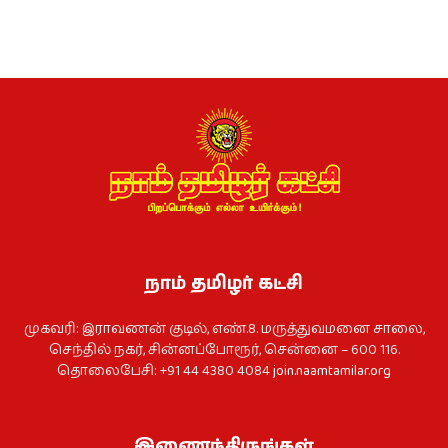
நாம் தமிழர் கட்சி
முகவரி: இராவணன் குடில், எண்.8. மருத்துவமனை சாலை,
செந்தில் நகர், சின்னப்போரூர், சென்னை – 600 116.
தொலைபேசி: +91 44 4380 4084
join.naamtamilar.org
இணைந்திருங்கள்