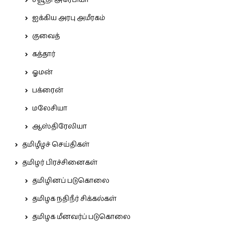
சவூதி அரேபியா
ஐக்கிய அரபு அமீரகம்
குவைத்
கத்தார்
ஓமன்
பக்ரைன்
மலேசியா
ஆஸ்திரேலியா
தமிழீழச் செய்திகள்
தமிழர் பிரச்சினைகள்
தமிழினப் படுகொலை
தமிழக நதிநீர் சிக்கல்கள்
தமிழக மீனவர்ப் படுகொலை