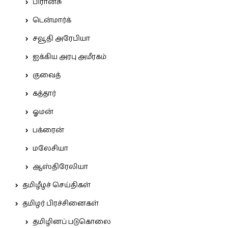
பிரான்சு
டென்மார்க்
சவூதி அரேபியா
ஐக்கிய அரபு அமீரகம்
குவைத்
கத்தார்
ஓமன்
பக்ரைன்
மலேசியா
ஆஸ்திரேலியா
தமிழீழச் செய்திகள்
தமிழர் பிரச்சினைகள்
தமிழினப் படுகொலை