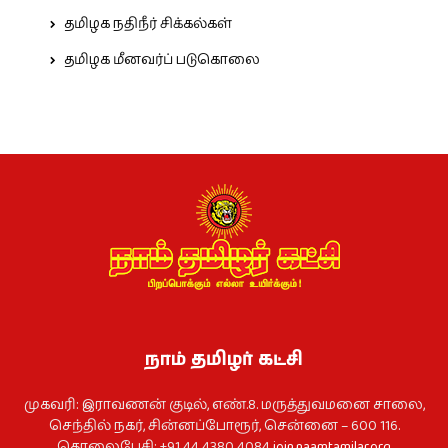
தமிழக நதிநீர் சிக்கல்கள்
தமிழக மீனவர்ப் படுகொலை
நாம் தமிழர் கட்சி
முகவரி: இராவணன் குடில், எண்.8. மருத்துவமனை சாலை,
செந்தில் நகர், சின்னப்போரூர், சென்னை – 600 116.
தொலைபேசி: +91 44 4380 4084
join.naamtamilar.org