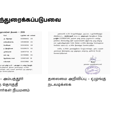
ிந்துரைக்கப்படுபவை
அம்பத்தூர்
தலைமை அறிவிப்பு – ஒழுங்கு
் தொகுதி
நடவடிக்கை
ளர்கள் நியமனம்