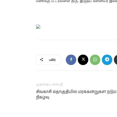
மணிக்கு பட்டர்விளை திரு. இருதய கன்னியர் இல்
பகிர்
முந்தைய செய்தி
சிவகாசி தொகுதியில் மரக்கன்றுகள் நடும்
நிகழ்வு