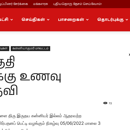
ப்பினர் சேர்க்கை
மக்களரசு
புதியதொரு தேசம் செய்வோம்!
கட்சி
செய்திகள்
பாசறைகள்
தொடர்புக்கு
வுகள்
கன்னியாகுமரி மாவட்டம்
ுதி
்கு உணவு
தவி
72
ர்விளை திரு இருதய கன்னியர் இல்லம் ஆதரவற்ற
ிர்பதனப் பெட்டி வழங்கும் நிகழ்வு 05/06/2022 மாலை 3