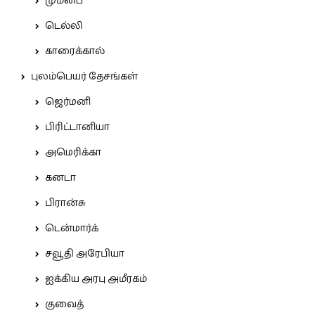
மும்பை
டெல்லி
காரைக்கால்
புலம்பெயர் தேசங்கள்
ஜெர்மனி
பிரிட்டானியா
அமெரிக்கா
கனடா
பிரான்சு
டென்மார்க்
சவூதி அரேபியா
ஐக்கிய அரபு அமீரகம்
குவைத்