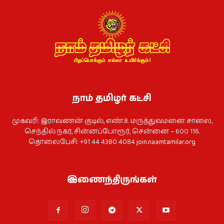
நாம் தமிழர் கட்சி
முகவரி: இராவணன் குடில், எண்.8. மருத்துவமனை சாலை,
செந்தில் நகர், சின்னப்போரூர், சென்னை – 600 116.
தொலைபேசி: +91 44 4380 4084
join.naamtamilar.org
இணைந்திருங்கள்