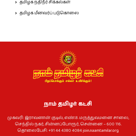
தமிழக நதிநீர் சிக்கல்கள்
தமிழக மீனவர்ப் படுகொலை
நாம் தமிழர் கட்சி
முகவரி: இராவணன் குடில், எண்.8. மருத்துவமனை சாலை,
செந்தில் நகர், சின்னப்போரூர், சென்னை – 600 116.
தொலைபேசி: +91 44 4380 4084
join.naamtamilar.org