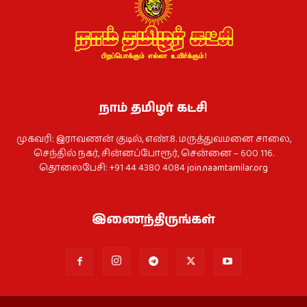
நாம் தமிழர் கட்சி
முகவரி: இராவணன் குடில், எண்.8. மருத்துவமனை சாலை,
செந்தில் நகர், சின்னப்போரூர், சென்னை – 600 116.
தொலைபேசி: +91 44 4380 4084
join.naamtamilar.org
இணைந்திருங்கள்