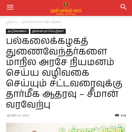
முகப்பு
தலைமைச் செய்திகள்
அறிக்கைகள்
தலைமைச் செய்திகள்
பல்கலைக்கழகத்
துணைவேந்தர்களை
மாநில அரசே நியமனம்
செய்ய வழிவகை
செய்யும் சட்டவரைவுக்கு
தார்மீக ஆதரவு – சீமான்
வரவேற்பு
ஏப்ரல் 25, 2022
328