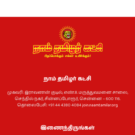
நாம் தமிழர் கட்சி
முகவரி: இராவணன் குடில், எண்.8. மருத்துவமனை சாலை,
செந்தில் நகர், சின்னப்போரூர், சென்னை – 600 116.
தொலைபேசி: +91 44 4380 4084
join.naamtamilar.org
இணைந்திருங்கள்