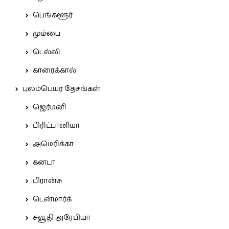
பெங்களூர்
மும்பை
டெல்லி
காரைக்கால்
புலம்பெயர் தேசங்கள்
ஜெர்மனி
பிரிட்டானியா
அமெரிக்கா
கனடா
பிரான்சு
டென்மார்க்
சவூதி அரேபியா