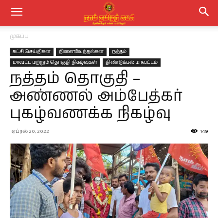
முகப்பு
கட்சி செய்திகள்
நினைவேந்தல்கள்
நத்தம்
மாவட்ட மற்றும் தொகுதி நிகழ்வுகள்
திண்டுக்கல் மாவட்டம்
நத்தம் தொகுதி –
அண்ணல் அம்பேத்கர்
புகழ்வணக்க நிகழ்வு
ஏப்ரல் 20, 2022
149