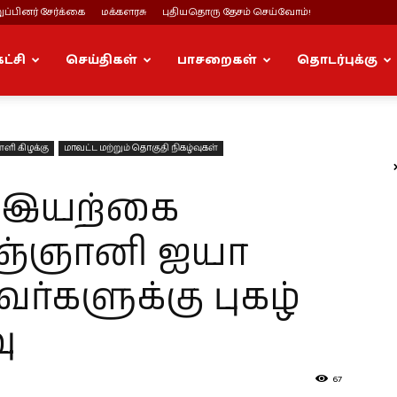
ப்பினர் சேர்க்கை
மக்களரசு
புதியதொரு தேசம் செய்வோம்!
கட்சி
செய்திகள்
பாசறைகள்
தொடர்புக்கு
்ளி கிழக்கு
மாவட்ட மற்றும் தொகுதி நிகழ்வுகள்
ர் இயற்கை
ஞ்ஞானி ஐயா
வர்களுக்கு புகழ்
ு
67