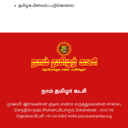
தமிழக மீனவர்ப் படுகொலை
நாம் தமிழர் கட்சி
முகவரி: இராவணன் குடில், எண்.8. மருத்துவமனை சாலை,
செந்தில் நகர், சின்னப்போரூர், சென்னை – 600 116.
தொலைபேசி: +91 44 4380 4084
join.naamtamilar.org