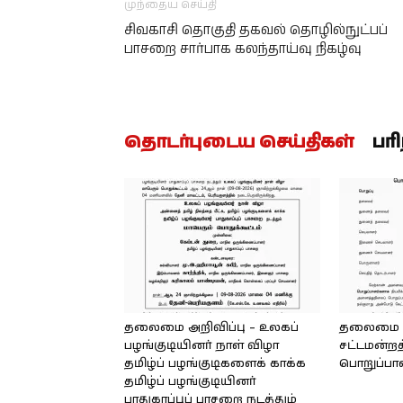
முந்தைய செய்தி
சிவகாசி தொகுதி தகவல் தொழில்நுட்பப்
பாசறை சார்பாக கலந்தாய்வு நிகழ்வு
தொடர்புடைய செய்திகள்
பர
தலைமை அறிவிப்பு – உலகப்
தலைமை – 
பழங்குடியினர் நாள் விழா
சட்டமன்றத
தமிழ்ப் பழங்குடிகளைக் காக்க
பொறுப்பா
தமிழ்ப் பழங்குடியினர்
பாதுகாப்புப் பாசறை நடத்தும்