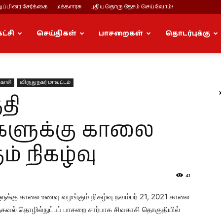
ப்பினர் சேர்க்கை
மக்களரசு
புதியதொரு தேசம் செய்வோம்!
கட்சி
செய்திகள்
பாசறைகள்
தொடர்புக்கு
காசி
விருதுநகர் மாவட்டம்
தி
களுக்கு காலை
் நிகழ்வு
41
ுக்கு காலை உணவு வழங்கும் நிகழ்வு நவம்பர் 21, 2021 காலை
தகவல் தொழில்நுட்பப் பாசறை சார்பாக சிவகாசி தொகுதியில்