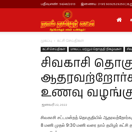
பதிவு எண் : 56/48/2013
இணைய : (+91) 9092529250 | உறு
நாம்
முகப்பு
கட்சி செய்திகள்
தமிழர்
கட்சி செய்திகள்
மாவட்ட மற்றும் தொகுதி நிகழ்வுகள்
சிவ
சிவகாசி தொகு
கட்சி
ஆதரவற்றோர்
உணவு வழங்கும
ஜனவரி 22, 2022
சிவகாசி சட்டமன்றத் தொகுதியில் ஆதரவற்றோர்கள
8 மணி முதல் 9:30 மணி வரை நாம் தமிழர் கட்சி 