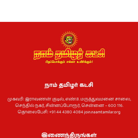
நாம் தமிழர் கட்சி
முகவரி: இராவணன் குடில், எண்.8. மருத்துவமனை சாலை,
செந்தில் நகர், சின்னப்போரூர், சென்னை – 600 116.
தொலைபேசி: +91 44 4380 4084
join.naamtamilar.org
இணைந்திருங்கள்