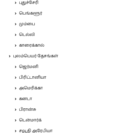
புதுச்சேரி
பெங்களூர்
மும்பை
டெல்லி
காரைக்கால்
புலம்பெயர் தேசங்கள்
ஜெர்மனி
பிரிட்டானியா
அமெரிக்கா
கனடா
பிரான்சு
டென்மார்க்
சவூதி அரேபியா