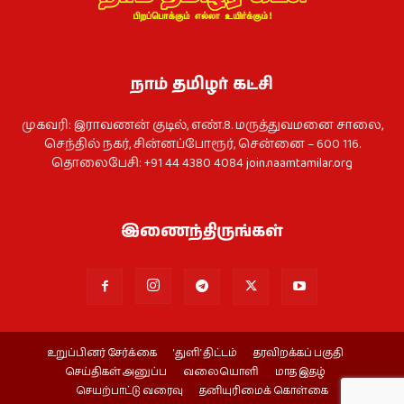
நாம் தமிழர் கட்சி
முகவரி: இராவணன் குடில், எண்.8. மருத்துவமனை சாலை,
செந்தில் நகர், சின்னப்போரூர், சென்னை – 600 116.
தொலைபேசி: +91 44 4380 4084
join.naamtamilar.org
இணைந்திருங்கள்
உறுப்பினர் சேர்க்கை
‘துளி’ திட்டம்
தரவிறக்கப் பகுதி
செய்திகள் அனுப்ப
வலையொளி
மாத இதழ்
செயற்பாட்டு வரைவு
தனியுரிமைக் கொள்கை