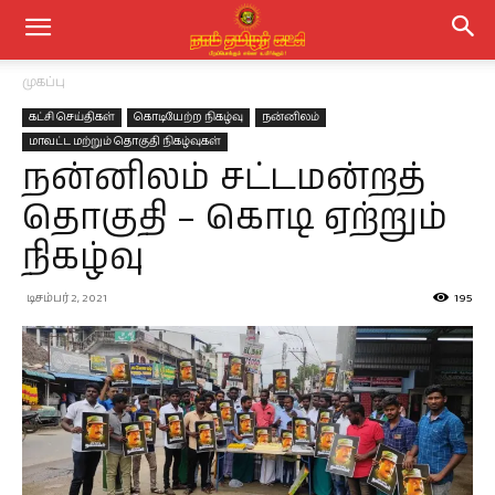
முகப்பு
கட்சி செய்திகள்
கொடியேற்ற நிகழ்வு
நன்னிலம்
மாவட்ட மற்றும் தொகுதி நிகழ்வுகள்
நன்னிலம் சட்டமன்றத்
தொகுதி – கொடி ஏற்றும்
நிகழ்வு
டிசம்பர் 2, 2021
195