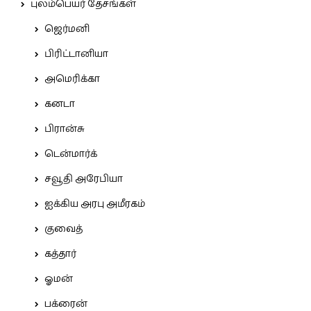
புலம்பெயர் தேசங்கள்
ஜெர்மனி
பிரிட்டானியா
அமெரிக்கா
கனடா
பிரான்சு
டென்மார்க்
சவூதி அரேபியா
ஐக்கிய அரபு அமீரகம்
குவைத்
கத்தார்
ஓமன்
பக்ரைன்