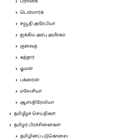
பிரான்சு
டென்மார்க்
சவூதி அரேபியா
ஐக்கிய அரபு அமீரகம்
குவைத்
கத்தார்
ஓமன்
பக்ரைன்
மலேசியா
ஆஸ்திரேலியா
தமிழீழச் செய்திகள்
தமிழர் பிரச்சினைகள்
தமிழினப் படுகொலை