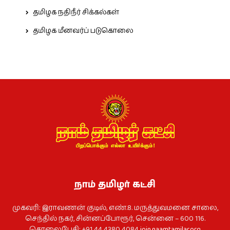
தமிழக நதிநீர் சிக்கல்கள்
தமிழக மீனவர்ப் படுகொலை
நாம் தமிழர் கட்சி
முகவரி: இராவணன் குடில், எண்.8. மருத்துவமனை சாலை,
செந்தில் நகர், சின்னப்போரூர், சென்னை – 600 116.
தொலைபேசி: +91 44 4380 4084
join.naamtamilar.org