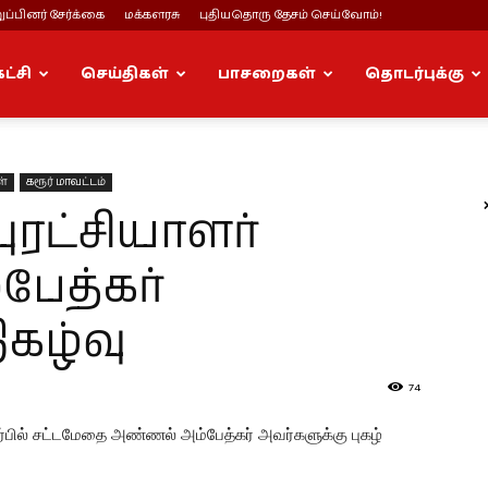
ப்பினர் சேர்க்கை
மக்களரசு
புதியதொரு தேசம் செய்வோம்!
கட்சி
செய்திகள்
பாசறைகள்
தொடர்புக்கு
ள்
கரூர் மாவட்டம்
ுரட்சியாளர்
ேத்கர்
கழ்வு
74
ார்பில் சட்டமேதை அண்ணல் அம்பேத்கர் அவர்களுக்கு புகழ்