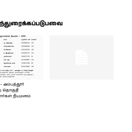
ிந்துரைக்கப்படுபவை
அம்பத்தூர்
் தொகுதி
ளர்கள் நியமனம்