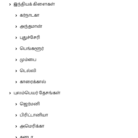
இந்தியக் கிளைகள்
கர்நாடகா
அந்தமான்
புதுச்சேரி
பெங்களூர்
மும்பை
டெல்லி
காரைக்கால்
புலம்பெயர் தேசங்கள்
ஜெர்மனி
பிரிட்டானியா
அமெரிக்கா
கனடா