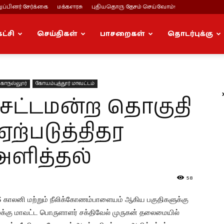
ப்பினர் சேர்க்கை
மக்களரசு
புதியதொரு தேசம் செய்வோம்!
கட்சி
செய்திகள்
பாசறைகள்
தொடர்புக்கு
்காநல்லூர்
கோயம்புத்தூர் மாவட்டம்
் சட்டமன்ற தொகுதி
ஏற்படுத்திதர
அளித்தல்
58
IHS காலனி மற்றும் நீலிக்கோணம்பாளையம் ஆகிய பகுதிகளுக்கு
ழக்கு மாவட்ட பொருளாளர் சக்திவேல் முருகன் தலைமையில்