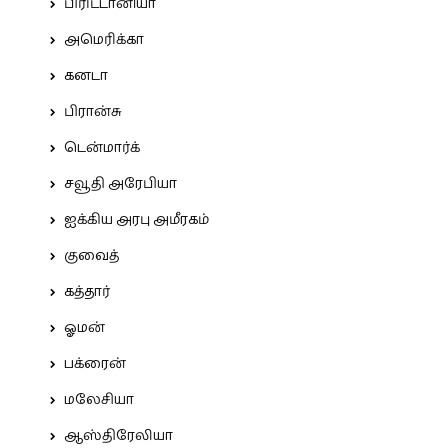
பிரிட்டானியா
அமெரிக்கா
கனடா
பிரான்சு
டென்மார்க்
சவூதி அரேபியா
ஐக்கிய அரபு அமீரகம்
குவைத்
கத்தார்
ஓமன்
பக்ரைன்
மலேசியா
ஆஸ்திரேலியா