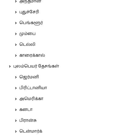
அந்தமான்
புதுச்சேரி
பெங்களூர்
மும்பை
டெல்லி
காரைக்கால்
புலம்பெயர் தேசங்கள்
ஜெர்மனி
பிரிட்டானியா
அமெரிக்கா
கனடா
பிரான்சு
டென்மார்க்