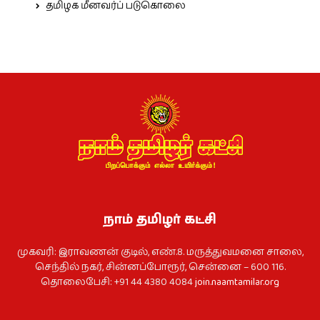
தமிழக மீனவர்ப் படுகொலை
நாம் தமிழர் கட்சி
முகவரி: இராவணன் குடில், எண்.8. மருத்துவமனை சாலை,
செந்தில் நகர், சின்னப்போரூர், சென்னை – 600 116.
தொலைபேசி: +91 44 4380 4084
join.naamtamilar.org