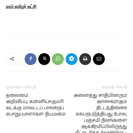
நாம் தமிழர் கட்சி
முந்தைய செய்தி
அடுத்த செய்தி
தலைமை
அனைத்து சாதியினரும்
அறிவிப்பு: கன்னியாகுமரி
அர்ச்சகராகும்
வடக்கு மாவட்டப் பாசறைப்
திட்டத்தினைச்
பொறுப்பாளர்கள் நியமனம்
செயற்படுத்தியது போல,
பஞ்சமி நிலங்களை
ஆக்கிரமிப்பிலிருந்து
மீட்டெடுக்க வேண்டும்! –