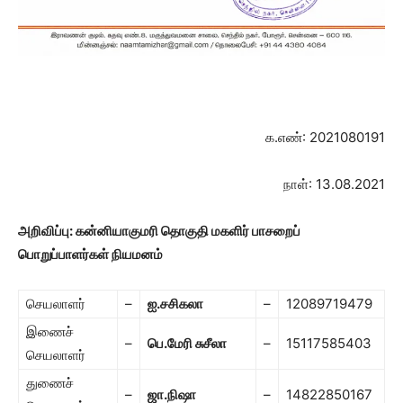
க.எண்: 2021080191
நாள்: 13.08.2021
அறிவிப்பு:
கன்னியாகுமரி தொகுதி மகளிர் பாசறைப்
பொறுப்பாளர்கள் நியமனம்
செயலாளர்
–
ஐ.சசிகலா
–
12089719479
இணைச்
–
பெ.மேரி சுசீலா
–
15117585403
செயலாளர்
துணைச்
–
ஜா.நிஷா
–
14822850167