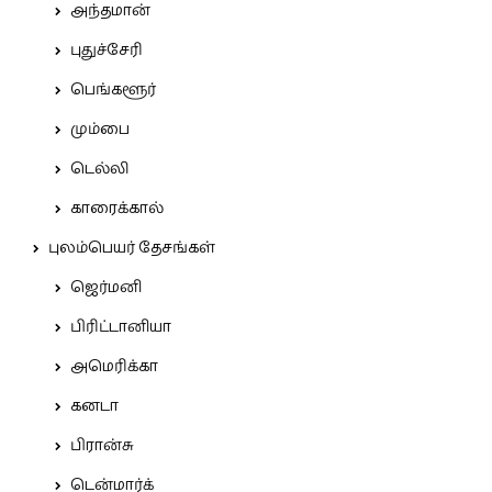
அந்தமான்
புதுச்சேரி
பெங்களூர்
மும்பை
டெல்லி
காரைக்கால்
புலம்பெயர் தேசங்கள்
ஜெர்மனி
பிரிட்டானியா
அமெரிக்கா
கனடா
பிரான்சு
டென்மார்க்