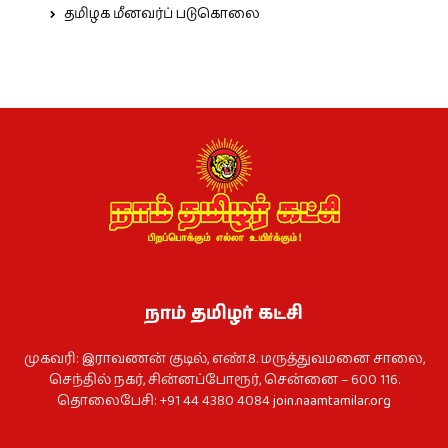
தமிழக மீனவர்ப் படுகொலை
நாம் தமிழர் கட்சி
முகவரி: இராவணன் குடில், எண்.8. மருத்துவமனை சாலை,
செந்தில் நகர், சின்னப்போரூர், சென்னை – 600 116.
தொலைபேசி: +91 44 4380 4084
join.naamtamilar.org