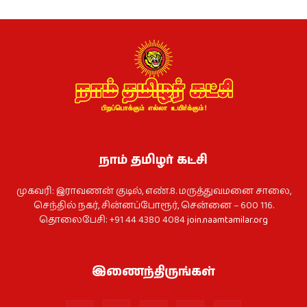
நாம் தமிழர் கட்சி
முகவரி: இராவணன் குடில், எண்.8. மருத்துவமனை சாலை,
செந்தில் நகர், சின்னப்போரூர், சென்னை – 600 116.
தொலைபேசி: +91 44 4380 4084
join.naamtamilar.org
இணைந்திருங்கள்