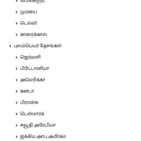
பெங்களூர்
மும்பை
டெல்லி
காரைக்கால்
புலம்பெயர் தேசங்கள்
ஜெர்மனி
பிரிட்டானியா
அமெரிக்கா
கனடா
பிரான்சு
டென்மார்க்
சவூதி அரேபியா
ஐக்கிய அரபு அமீரகம்