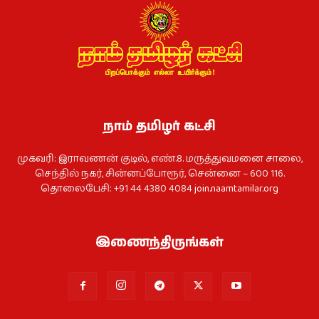
நாம் தமிழர் கட்சி
முகவரி: இராவணன் குடில், எண்.8. மருத்துவமனை சாலை,
செந்தில் நகர், சின்னப்போரூர், சென்னை – 600 116.
தொலைபேசி: +91 44 4380 4084
join.naamtamilar.org
இணைந்திருங்கள்