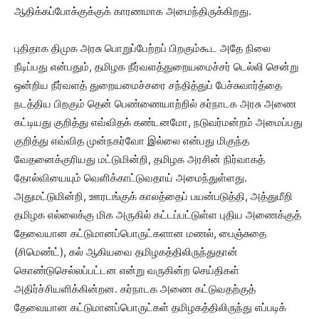
ஆதிக்கப்போக்குக்குக் காரணமாக அமைந்திருக்கிறது.
புதிதாக திமுக அரசு பொறுப்பேற்றப் பிறகும்கூட அதே நிலை
நீடிப்பது என்பதும், தமிழக நீர்வளத்துறையமைச்சர் டெல்லி சென்று
ஒன்றிய நீர்வளத் துறையமைச்சரை சந்தித்துப் பேச்சுவார்த்தை
நடத்திய பிறகும் தென் பெண்ணையாற்றில் கர்நாடக அரசு அணை
கட்டியது குறித்து எவ்விதக் கண்டனமோ, நடுவர்மன்றம் அமைப்பது
குறித்து எவ்வித முன்நகர்வோ இல்லை என்பது மிகுந்த
வேதனைக்குரியது மட்டுமின்றி, தமிழக அரசின் நிர்வாகத்
தோல்வியையும் வெளிக்காட்டுவதாய் அமைந்துள்ளது.
அதுமட்டுமின்றி, ஊரடங்குக் காலத்தைப் பயன்படுத்தி, அத்துமீறி
தமிழக எல்லைக்கு மிக அருகில் கட்டப்பட்டுள்ள புதிய அணைக்குத்
தேவையான கட்டுமானப்பொருட்களான மணல், பைஞ்சுதை
(சிமெண்ட்), கல் ஆகியவை தமிழகத்திலிருந்துதான்
கொண்டுசெல்லப்பட்டன என்று வருகின்ற செய்திகள்
அதிர்ச்சியளிக்கின்றன. கர்நாடக அணை கட்டுவதற்குத்
தேவையான கட்டுமானப்பொருட்கள் தமிழகத்திலிருந்து எப்படிக்