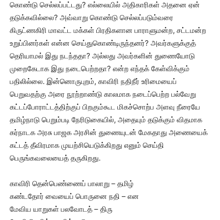
கொண்டு செல்லப்பட்டது? எல்லையில் அதிகாரிகள் அதனை ஏன்
தடுக்கவில்லை? அவ்வாறு கொண்டு செல்லப்படும்வரை
கிருட்ணகிரி மாவட்ட மக்கள் பிரதிகளான பாராளுமன்ற, சட்டமன்ற
உறுப்பினர்கள் என்ன செய்துகொண்டிருந்தனர்? அவர்களுக்குத்
தெரியாமல் இது நடந்ததா? அல்லது அவர்களின் துணையோடு
முறைகேடாக இது நடைபெற்றதா? என்ற எந்தக் கேள்விக்கும்
பதிலில்லை. இன்னொருபுறம், காவிரி நதிநீர் உரிமையைப்
பெறுவதற்கு அரை நூற்றாண்டு காலமாக நடைப்பெற்ற பல்வேறு
கட்டப்போராட்டத்திற்குப் பிறகும்கூட மிகச்சொற்ப அளவு நீரையே
தமிழ்நாடு பெறும்படி நேரிடுகையில், அதையும் தடுக்கும் விதமாக
கர்நாடக அரசு பாஜக அரசின் துணையுடன் மேகதாது அணையைக்
கட்டத் தீவிரமாக முயற்சியெடுக்கிறது எனும் செய்தி
பெருங்கவலையைத் தருகிறது.
காவிரி தென்பெண்ணைப் பாலாறு – தமிழ்
கண்டதோர் வையைப் பொருனை நதி – என
மேவிய யாறுகள் பலவோடத் – திரு