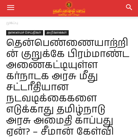
முகப்பு
தலைமைச் செய்திகள்
அறிக்கைகள்
தென்பெண்ணையாற்றி
ன் குறுக்கே பிரம்மாண்ட
அணைகட்டியுள்ள
கர்நாடக அரசு மீது
சட்டரீதியான
நடவடிக்கைகளை
எடுக்காது தமிழ்நாடு
அரசு அமைதி காப்பது
ஏன்? – சீமான் கேள்வி