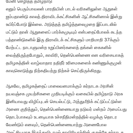
மேனி செழித்த தமிழ்நாடு
எனும் பெரும்பாவலன் பாரதியின் பாடல் வரிகளிலுள்ள ஆறுகள்
ஐம்பதாண்டு காலத் திராவிடக்கட்சிகளின் ஆட்சிகளினால் இன்று
உயிர்ப்போடு இல்லை. அடுத்தத் தமிழ்த்தலைமுறை இப்பாடலில்
மட்டும் தான் ஆறுகளைப் பார்க்கமுடியும் என்பதைப்போலக் கடந்த
பத்தாண்டுகளில் இரு திராவிடக் கட்சிகளும் மாறிமாறி 37க்கும்
மேற்பட்ட நாடாளுமன்ற உறுப்பினர்களைத் தங்கள் கைகளில்
வைத்திருந்தபோதும், காவிரி, தென்பெண்ணை என வரிசையாகத்
தமிழகத்தின் வாழ்வாதார நதிநீர் உரிமைகளைக் கண்ணுக்குமுன்
காவுகொடுத்து நிற்கதியற்று நிற்கச் செய்திருக்கிறது.
ஆகவே, தமிழகத்தைப் பாலைவனமாக்கும் கர்நாடக அரசின்
நயவஞ்சக முயற்சிகளை முறியடிக்கும் வகையில் தமிழ்நாடு அரசு
இனியாவது விழிப்புடன் செயல்பட்டு, அத்துமீறிக் கட்டுப்பட்டுள்ள
அணை குறித்தும், தென்பெண்ணையாறு நடுவர் மன்றம் அமைப்பது
தொடர்பாகவும் உடனடியாக உச்சநீதிமன்றத்தில் வழக்கு தொடர
வேண்டும் எனவும், தென்பெண்ணையாற்று அணைபோல
அலட்சியமாக இருந்துவிடாமல் காவிரியாற்றின் குறுக்கே கர்நாடக