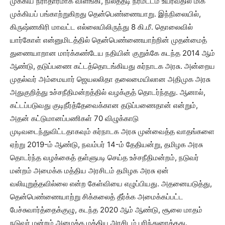
முக்கிய நீராதாரமாக விளங்கி, நிலத்தடி நீர்மட்டம் உயர்வதில் மிக
முக்கியப் பங்காற்றுகிறது தென்பெண்ணையாறு. இந்நிலையில்,
கிருஷ்ணகிரி மாவட்ட எல்லையிலிருந்து 8 கி.மீ. தொலைவில்
யார்கோள் என்னுமிடத்தில் தென்பெண்ணையாற்றின் முதன்மைத்
துணையாறான மார்க்கண்டேய நதியின் குறுக்கே கடந்த 2014 ஆம்
ஆண்டு, தடுப்பணை கட்டத்தொடங்கியது கர்நாடக அரசு. அன்றைய
முதல்வர் அம்மையார் ஜெயலலிதா தலைமையிலான அதிமுக அரசு
அதுகுறித்து உச்சநீதிமன்றத்தில் வழக்குத் தொடர்ந்தது. ஆனால்,
கட்டப்படுவது குடிநீர்த்தேவைக்கான தடுப்பணைதான் என்றும்,
அதன் கட்டுமானப்பணிகள் 70 விழுக்காடு
முடிவடைந்துவிட்டதாகவும் கர்நாடக அரசு முன்வைத்த வாதங்களை
ஏற்று 2019-ம் ஆண்டு, நவம்பர் 14-ம் தேதியன்று, தமிழக அரசு
தொடர்ந்த வழக்கைத் தள்ளுபடி செய்த உச்சநீதிமன்றம், நடுவர்
மன்றம் அமைக்க மத்திய அரசிடம் தமிழக அரசு ஏன்
வலியுறுத்தவில்லை என்ற கேள்வியை எழுப்பியது. அதனையடுத்து,
தென்பெண்ணையாற்று சிக்கலைத் தீர்க்க அமைக்கப்பட்ட
பேச்சுவார்த்தைக்குழு, கடந்த 2020 ஆம் ஆண்டு, சூலை மாதம்
நடுவர் மன்றம் அமைக்க மத்திய அரசிடம் பரிந்துரைத்தது.