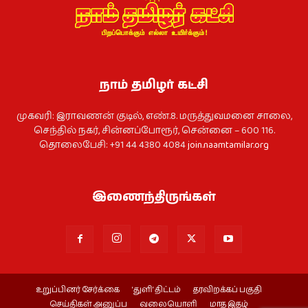
நாம் தமிழர் கட்சி
முகவரி: இராவணன் குடில், எண்.8. மருத்துவமனை சாலை,
செந்தில் நகர், சின்னப்போரூர், சென்னை – 600 116.
தொலைபேசி: +91 44 4380 4084
join.naamtamilar.org
இணைந்திருங்கள்
உறுப்பினர் சேர்க்கை
‘துளி’ திட்டம்
தரவிறக்கப் பகுதி
செய்திகள் அனுப்ப
வலையொளி
மாத இதழ்