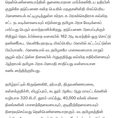
தென்பெண்ணையாற்றின் துணையாறான மார்க்கண்டேய நதியின்
குறுக்கே தடுப்பணை என்ற பெயரில் மதகுகளின்றி மிகப்பெரிய
அணையைக் கட்டிமுடித்துள்ள கர்நாடக அரசுக்கெதிராக எவ்வித
சட்ட நடவடிக்கையையும் எடுக்காது தமிழக அரசு வேடிக்கைப்
பார்ப்பது பெரும் ஏமாற்றமளிக்கிறது. தடுப்பணை அமைப்புக்குச்
சிறிதும் தொடர்பில்லாத வகையில் 162 அடி உயரத்தில் ஒரு சொட்டு
தண்ணீர்கூட வெளியேறாதபடி மிகப்பெரிய அளவில் கட்டப்பட்டுள்ள
பிரம்மாண்ட அணையால் வடதமிழகமே பாலைவனமாக மாறும்
சூழல் ஏற்பட்டுள்ள நிலையில் அதுகுறித்து எவ்வித எதிர்வினையும்
ஆற்றாமல் தமிழக அரசு அமைதி சாதிப்பது வன்மையான
கண்டனத்திற்குரியது.
தமிழ்நாட்டில் கிருஷ்ணகிரி, தர்மபுரி, திருவண்ணாமலை,
கள்ளக்குறிச்சி, விழுப்புரம், கடலூர் ஆகிய ஆறு மாவட்டங்களின்
வழியாக 320 கி.மீ. தூரம் பாய்ந்து, 40,000 ஏக்கர் விளை
நிலங்களின் பாசனத்தேவையையும், குடிநீர்த்தேவையையும்
நிறைவுசெய்வது தென்பெண்ணையாறாகும். வடதமிழகத்தின்