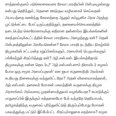
சாத்தான்குளம் படுகொலைவரை சேவா பாரதியின் பின்புலமுள்ளது
என்பது தெரிந்தும், அதனை ஊடுருவ வழிவகைச் செய்வதன்
அபாயத்தை உணர்ந்து கேரளத்தை ஆளும் கம்யூனிச அரசு அதற்கு
முட்டுக்கட்டை போட்டிருப்பதறிந்தும், தலைமைச்செயலகத்தில்
நடைபெற்ற கொரோனாவுக்கு எதிரான தன்னார்வ இயக்கங்களின்
கலந்தாய்வுக்கூட்டத்தில் சேவா பாரதியை அழைத்தது ஏன்? அதன்
பின்புலத்திலுள்ள அரசியலென்ன? சேவா பாரதி நடத்திய நிகழ்வில்
திமுகவின் சட்டமன்ற உறுப்பினர்களும், அமைச்சர் பெருமக்களும்
பங்கேற்றுச் சிறப்பித்தது ஏன்? ஆர்.எஸ்.எஸ். இயக்கத்தோடு
திமுகவுக்கு என்ன தொடர்பு? ‘ஆர்.எஸ்.எஸ்.ஸும் திராவிடர் கழகம்
போல ஒரு சமூக அமைப்புதான்’ என ஐயா கருணாநிதி அவர்கள்
கூறியது நினைவுக்கு வந்துவிட்டதோ? அதன் விளைவாகத்தான்,
ஆர்.எஸ்.எஸ். தலைவர் மோகன் பகவத்தின் வருகைக்கு திமுக
அரசாங்கம் அவ்வளவு முதன்மைத்துவம் வழங்கியதா? உயரடுக்குப்
பாதுகாப்பில் இருக்கும் எத்தனையோ பேர் வந்ததே தெரியாமல்,
தமிழகத்திற்கு வருகைப் புரிந்துவிட்டுத் திரும்பும்போது மோகன்
பகவத்துக்கு மட்டும் இப்பேர்பட்ட சிறப்புச்சலுகை எதற்காக? சமூக