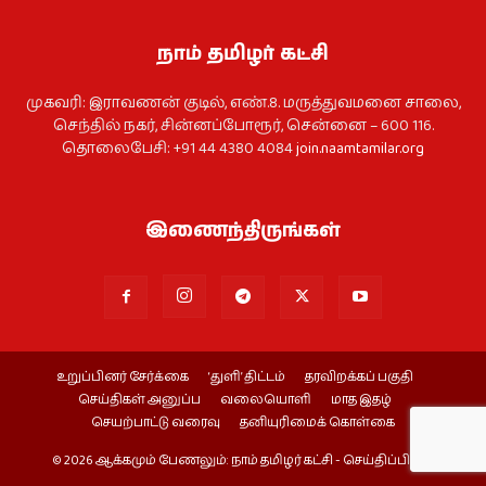
நாம் தமிழர் கட்சி
முகவரி: இராவணன் குடில், எண்.8. மருத்துவமனை சாலை,
செந்தில் நகர், சின்னப்போரூர், சென்னை – 600 116.
தொலைபேசி: +91 44 4380 4084
join.naamtamilar.org
இணைந்திருங்கள்
உறுப்பினர் சேர்க்கை
‘துளி’ திட்டம்
தரவிறக்கப் பகுதி
செய்திகள் அனுப்ப
வலையொளி
மாத இதழ்
செயற்பாட்டு வரைவு
தனியுரிமைக் கொள்கை
© 2026 ஆக்கமும் பேணலும்: நாம் தமிழர் கட்சி - செய்திப்பிரிவு