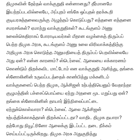
திமுகவின் தேர்தல் வாக்குறுதி என்னானது? தீர்மானமே
இயற்றப்படவில்லையே, அப்புறம் எங்கே ஒப்புதல் தரக்கூறி
குடியரசுத்தலைவருக்கு அழுத்தம் கொடுப்பது? எத்தனை எத்தனை
சமரசங்கள்? ஏமாற்று வாக்குறுதிகள்? கூடங்குளம் அணு
உலைக்கெதிராகப் போராடியவர்கள் மீதான வழக்கைத் திரும்பப்
பெற்ற திமுக அரசு, கூடங்குளம் அணு உலை விரிவாக்கத்திற்கு
அதிமுக அரசு கொடுத்த அனுமதியைத் திரும்பப் பெறவில்லையே
அது ஏன்? என்ன காரணம்? ஸ்டெர்லைட் ஆலையை எக்காரணம்
கொண்டும் திறக்கவிட மாட்டோம் என வாக்குறுதி அளித்து, தங்கை
ஸ்னோலினின் உருவப்படத்தைக் காண்பித்து மக்களிடம்
வாக்குகளைப் பெற்ற திமுக, ஆக்சிஜன் உற்பத்தியெனும் வேதாந்தா
குழுமத்தின் பச்சைப்பொய்யை ஏற்று அதனை மூட மறுப்பது ஏன்?
தங்கை ஸ்னோலினின் தாயார் இந்நிலைப்பாட்டை
ஏற்றுக்கொள்வாரா? ஸ்டெர்லைட் ஆலை ஆக்சிஜன்
உற்பத்திக்காகத்தான் திறக்கப்பட்டதா? வாதிட திமுக தயாரா?
தற்போது நியூட்ரினோ ஆலைக்கு இடப்பட்ட தடை நீக்கம்
செய்யப்பட்டிருக்கிறது. திமுக அரசு அதுகுறித்து