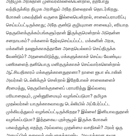
அதிமுக அரசுதான் முன்வரவில்லையென்றால், தற்போது
வந்திருக்கிற திமுக அரசிலும் அதே நிலைதான் தொடர்கிறது.
மோகன் பகவத்தின் வருகை இல்லையென்றால், சாலைப்பராமரிப்பு
செய்யப்பட்டிருக்காது; அதே குண்டு குழியுமான சாலையும், எரியாத
தெருவிளக்குக்கம்பங்களும்தான் இருக்குமென்றால் அதென்ன
சனநாயகம்? மக்களால் தேர்வுசெய்யப்பட்ட மக்களின் அரசு,
மக்களின் நலனுக்காகத்தானே அதையெல்லாம் செய்திருக்க
வேண்டும்? அதனைவிடுத்து, மக்களுக்காகச் செய்ய வேண்டிய
பணிகளைத் தனியொரு மனிதருக்காகச் செய்வார்களென்றால்
ஆட்சியதிகாரம் மக்களுக்கானதுதானா? நாளை ஐயா ஸ்டாலின்
அவர்கள் டெல்லிக்குச் சென்றால் இதேபோலச் சாலைகளைச்
சீரமைத்து, தெருவிளக்குகளைப் பராமரித்து இவ்வளவு
மரியாதையும், முன்னுரிமையும் வழங்கப்படுமா? தமிழக
முதல்வர்கள் யாருக்காகவாவது டெல்லியில் அப்பேர்ப்பட்ட
முக்கியத்துவம் வழங்கப்பட்டிருக்கிறதா? இல்லை! இனியாவதுதான்
வழங்கப்படுமா? இத்தகைய புறச்சூழல் இருக்க மோகன்
பகவத்துக்கு எதற்கு அவ்வளவு முதன்மை வசதிகள்? அவர் ஒரு
அமைப்பின் தலைவர் என்பதைத்தாண்டி, அவருக்கான சமூக