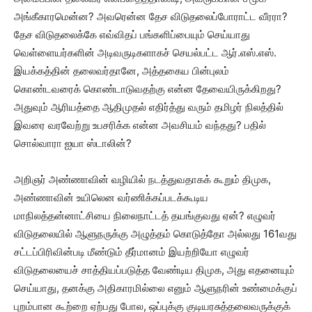
அங்கீகாரமென்ன? அவரென்ன தேச விடுதலைப்போராட்ட வீரரா?
தேச விடுதலைக்கே எவ்விதப் பங்களிப்பையும் செய்யாது
வெள்ளையர்களின் அடிவருடிகளாகச் செயல்பட்ட ஆர்.எஸ்.எஸ்.
இயக்கத்தின் தலைவர்தானே, அத்தகைய பின்புலம்
கொண்டவரைக் கொண்டாடுவதற்கு என்ன தேவையிருக்கிறது?
அதுவும் ஆரியத்தை ஆதிமுதல் எதிர்த்து வரும் தமிழர் நிலத்தில்
இவரை வரவேற்று உபசரிக்க என்ன அவசியம் வந்தது? பதில்
சொல்வாரா ஐயா ஸ்டாலின்?
அறிஞர் அண்ணாவின் வழியில் நடத்துவதாகக் கூறும் திமுக,
அண்ணாவின் உயிலென வர்ணிக்கப்படக்கூடிய
மாநிலத்தன்னாட்சியை நிலைநாட்டத் தயங்குவது ஏன்? எழுவர்
விடுதலையில் ஆளுநருக்கு அழுத்தம் கொடுத்தோ அல்லது 161வது
சட்டப்பிரிவின்படி மீண்டும் தீர்மானம் இயற்றியோ எழுவர்
விடுதலையைச் சாத்தியப்படுத்த வேண்டிய திமுக, அது எதனையும்
செய்யாது, தனக்கு அதிகாரமில்லை எனும் ஆளுநரின் உண்மைக்குப்
புறம்பான கூற்றை ஏற்பது போல, ஒப்புக்கு குடியரசுத்தலைவருக்குக்