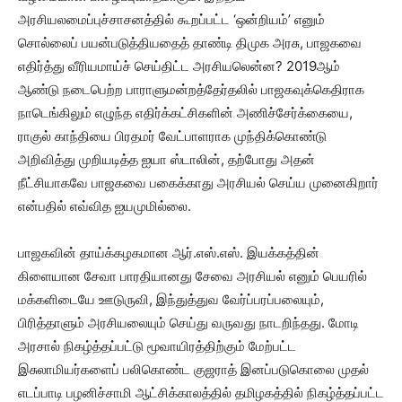
அரசியலமைப்புச்சாசனத்தில் கூறப்பட்ட ‘ஒன்றியம்’ எனும்
சொல்லைப் பயன்படுத்தியதைத் தாண்டி திமுக அரசு, பாஜகவை
எதிர்த்து வீரியமாய்ச் செய்திட்ட அரசியலென்ன? 2019ஆம்
ஆண்டு நடைபெற்ற பாராளுமன்றத்தேர்தலில் பாஜகவுக்கெதிராக
நாடெங்கிலும் எழுந்த எதிர்க்கட்சிகளின் அணிச்சேர்க்கையை,
ராகுல் காந்தியை பிரதமர் வேட்பாளராக முந்திக்கொண்டு
அறிவித்து முறியடித்த ஐயா ஸ்டாலின், தற்போது அதன்
நீட்சியாகவே பாஜகவை பகைக்காது அரசியல் செய்ய முனைகிறார்
என்பதில் எவ்வித ஐயமுமில்லை.
பாஜகவின் தாய்க்கழகமான ஆர்.எஸ்.எஸ். இயக்கத்தின்
கிளையான சேவா பாரதியானது சேவை அரசியல் எனும் பெயரில்
மக்களிடையே ஊடுருவி, இந்துத்துவ வேர்ப்பரப்பலையும்,
பிரித்தாளும் அரசியலையும் செய்து வருவது நாடறிந்தது. மோடி
அரசால் நிகழ்த்தப்பட்டு மூவாயிரத்திற்கும் மேற்பட்ட
இசுலாமியர்களைப் பலிகொண்ட குஜராத் இனப்படுகொலை முதல்
எடப்பாடி பழனிச்சாமி ஆட்சிக்காலத்தில் தமிழகத்தில் நிகழ்த்தப்பட்ட