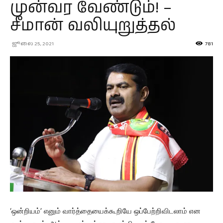
முன்வர வேண்டும்! –
சீமான் வலியுறுத்தல்
ஜூலை 25, 2021
781
‘ஒன்றியம்’ எனும் வார்த்தையைக்கூறியே ஒப்பேற்றிவிடலாம் என