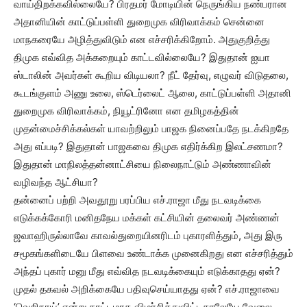
வாய்திறக்கவில்லையே? பிரதமர் மோடியின் நெருங்கிய நண்பரான
அதானியின் காட்டுப்பள்ளி துறைமுக விரிவாக்கம் சென்னை
மாநகரையே அழித்துவிடும் என எச்சரிக்கிறோம். அதுகுறித்து
திமுக எவ்வித அக்கறையும் காட்டவில்லையே? இதுதான் ஐயா
ஸ்டாலின் அவர்கள் கூறிய விடியலா? நீட் தேர்வு, எழுவர் விடுதலை,
கூடங்குளம் அணு உலை, ஸ்டெர்லைட் ஆலை, காட்டுப்பள்ளி அதானி
துறைமுக விரிவாக்கம், நியூட்ரினோ என தமிழகத்தின்
முதன்மைச்சிக்கல்கள் யாவற்றிலும் பாஜக நினைப்பதே நடக்கிறதே
அது எப்படி? இதுதான் பாஜகவை திமுக எதிர்க்கிற இலட்சணமா?
இதுதான் மாநிலத்தன்னாட்சியை நிலைநாட்டும் அண்ணாவின்
வழிவந்த ஆட்சியா?
தன்னைப் பற்றி அவதூறு பரப்பிய எச்.ராஜா மீது நடவடிக்கை
எடுக்கக்கோரி மனிதநேய மக்கள் கட்சியின் தலைவர் அண்ணன்
ஜவாஹிருல்லாவே காவல்துறையினரிடம் புகாரளித்தும், அது இரு
சமூகங்களிடையே பிளவை உண்டாக்க முனைகிறது என எச்சரித்தும்
அந்தப் புகார் மனு மீது எவ்வித நடவடிக்கையும் எடுக்காதது ஏன்?
முதல் தகவல் அறிக்கையே பதிவுசெய்யாதது ஏன்? எச்.ராஜாவை
‘வெறிநாய்’ என்று காட்டமாக விமர்சித்துவிட்டதாலேயே வேலை