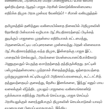
எண்ணாமல், அம்மையார் மம்தா பானர்ஜியைப் போல உளமார
ஒன்றியத்தை ஆளும் பாஜக அரசின் கொடுங்கோன்மையை
எதிர்க்க திமுக அரசு முன்வர வேண்டும்! – சீமான் வலியுறுத்தல்
தமிழகத்தில் தனித்துவ வலிமையில்லாத நிலையில் அதிமுகவின்
தோளேறி பின்வாசல் வழியாக ஆட்சியதிகாரத்தைப் பிடிக்கத்
துடிக்கும் பாஜகவை முதன்மை எதிரியாகக் கட்டமைத்து,
அதனையொட்டிய பரப்புரைகளை முன்வைத்து அதன் விளைவாக
ஆட்சியதிகாரத்திற்கு வந்த திமுக, இன்றைக்கு பாஜக இட்ட
பாதையில் செல்வதும், அவர்களை மென்மையானப்போக்கோடு
அணுகுவதும் பெருத்த ஏமாற்றத்தைத் தந்திருக்கிறது. நாட்டின்
பன்முகத்தன்மையை முற்றாகச் சிதைத்தழித்து, ஒற்றைமயத்தை
முற்றுமுழுதாகக் கட்டியெழுப்பி அதிகாரப்பரவலையும், கூட்டாட்சித்
தத்துவத்தையும் குலைத்து, தேசிய இனங்களை, ‘இந்து’ எனும் மாய
வலைக்குள் வீழ்த்திட முயலும் பாஜகவை வலிமைகொண்டு
மூர்க்கமாக எதிர்த்து அரசியல் செய்யாது, பாஜக செய்யும்
அரசியலுக்குள் கரைந்துபோகும் திமுகவின் செயல்பாடுகள் யாவும்
வழமையான பிழைப்புவாதமாகும். இந்திய