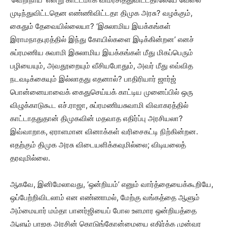
முடிந்துவிட்டதென எண்ணிவிட்டதா திமுக அரசு? வழக்கும்,
கைதும் தேவையில்லையா? ‘இசுலாமிய இயக்கங்கள்
இராமநாதபுரத்தில் இந்து கோயில்களை இடிக்கின்றன’ எனச்
சுப்ரமணிய சுவாமி இசுலாமிய இயக்கங்கள் மீது மிகப்பெரும்
பழியையும், அவதூறையும் வீசியபோதும், அவர் மீது எவ்வித
நடவடிக்கையும் இல்லாதது எதனால்? பாதிரியார் ஜார்ஜ்
பொன்னையாவைக் கைதுசெய்யக் காட்டிய முனைப்பில் ஒரு
விழுக்காடுகூட எச்.ராஜா, சுப்ரமணியசுவாமி விவாகரத்தில்
காட்டாததுதான் திமுகவின் மதவாத எதிர்ப்பு அரசியலா?
இவ்வாறாக, ஏராளமான வினாக்கள் வரிசைகட்டி நிற்கின்றன.
எதற்கும் திமுக அரசு விடையளிக்கவுமில்லை; விடியலைத்
தரவுமில்லை.
ஆகவே, இனிமேலாவது, ‘ஒன்றியம்’ எனும் வார்த்தையைக்கூறியே,
ஒப்பேற்றிவிடலாம் என எண்ணாமல், மேற்கு வங்கத்தை ஆளும்
அம்மையார் மம்தா பானர்ஜியைப் போல உளமார ஒன்றியத்தை
ஆளும் பாஜக அரசின் கொடுங்கோன்மையை எதிர்க்க முன்வர