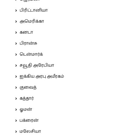
பிரிட்டானியா
அமெரிக்கா
கனடா
பிரான்சு
டென்மார்க்
சவூதி அரேபியா
ஐக்கிய அரபு அமீரகம்
குவைத்
கத்தார்
ஓமன்
பக்ரைன்
மலேசியா