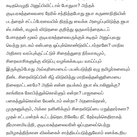
கடிதமெழுதி அனுப்பிவிட்டால் போதுமா? அந்தக்
குடியரசுத்தலைவரை நேரில் சந்தித்தபோது ஐயா கருணாநிதியின்
படத்தைச் சட்டப்பேரவையில் திறந்து வைக்க அழைப்புவிடுத்த ஐயா
ஸ்டாலின், எழுவர் விடுதலை குறித்து ஒருவார்த்தைகூடப்
பேசாததன் மூலம் குடியரசுத்தலைவருக்குக் கடிதம் அனுப்புவது
வெற்று நாடகம் என்பதை ஒப்புக்கொண்டுவிட்டார்தானே? மாநில
அதிகார வரம்புக்குட்பட்டுச் சிறைத்துறை நிர்வாகமும்,
சிறைவாசிகளுக்கு விடுப்பு வழங்கக்கூடிய வாய்ப்பும்
இருக்கும்போது அவ்வுரிமையைப் பயன்படுத்தி ஏழு தமிழர்களையும்
நீண்ட சிறைவிடுப்பின் கீழ் விடுவித்து மாநிலத்தன்னுரிமையை
நிலைநாட்டலாமே? அதில் என்ன தயக்கம் ஐயா ஸ்டாலினுக்கு?
காங்கிரசு கோபித்துக்கொள்ளும் என்றா? பாஜகவைப்
பகைத்துக்கொள்ள வேண்டாம் என்றா? அதனால்தான்,
முருகனுக்கும், அக்கா நளினிக்கும் சிறைவிடுப்பை மறுத்தார்களா?
முதல் சட்டமன்றக் கூட்டத்தொடரிலேயே நீட் தேர்வுக்கெதிராகத்
தீர்மானமியற்றி, குடியரசுத்தலைவரின் ஒப்புதலைப்பெற்று
தமிழகத்திற்கான விலக்கைச் சாத்தியப்படுத்துவோம் எனக்கூறிய