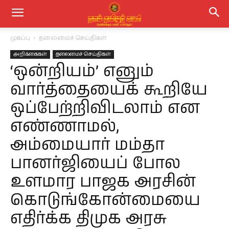
முகப்பு
தலைமைச் செய்திகள்
அறிக்கைகள்
தலைமைச் செய்திகள்
‘ஒன்றியம்’ எனும்
வார்த்தையைக் கூறியே
ஒப்பேற்றிவிடலாம் என
எண்ணாமல்,
அம்மையார் மம்தா
பானர்ஜியைப் போல
உளமார பாஜக அரசின்
கொடுங்கோன்மையை
எதிர்க்க திமுக அரசு