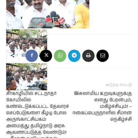
முந்தைய செய்தி
அடுத்த செய்தி
சீர்காழியில் சட்டநாதர்
இசுலாமிய உறவுகளுக்கு
கோயிலில்
எனது பேரன்பும்,
கண்டெடுக்கப்பட்ட தேவாரச்
மகிழ்ச்சியும்! –
செப்பேடுகளை கீழடி போல
ஈகைப்பெருநாளில் சீமான்
அருங்காட்சியகம்
நெகிழ்ச்சி
அமைத்து தமிழ்நாடு அரசு
ஆவணப்படுத்த வேண்டும்!