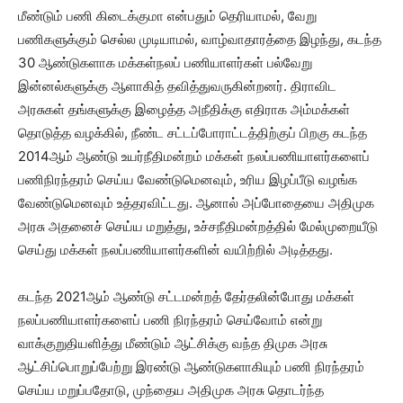
மீண்டும் பணி கிடைக்குமா என்பதும் தெரியாமல், வேறு
பணிகளுக்கும் செல்ல முடியாமல், வாழ்வாதாரத்தை இழந்து, கடந்த
30 ஆண்டுகளாக மக்கள்நலப் பணியாளர்கள் பல்வேறு
இன்னல்களுக்கு ஆளாகித் தவித்துவருகின்றனர். திராவிட
அரசுகள் தங்களுக்கு இழைத்த அநீதிக்கு எதிராக அம்மக்கள்
தொடுத்த வழக்கில், நீண்ட சட்டப்போராட்டத்திற்குப் பிறகு கடந்த
2014ஆம் ஆண்டு உயர்நீதிமன்றம் மக்கள் நலப்பணியாளர்களைப்
பணிநிரந்தரம் செய்ய வேண்டுமெனவும், உரிய இழப்பீடு வழங்க
வேண்டுமெனவும் உத்தரவிட்டது. ஆனால் அப்போதையை அதிமுக
அரசு அதனைச் செய்ய மறுத்து, உச்சநீதிமன்றத்தில் மேல்முறையீடு
செய்து மக்கள் நலப்பணியாளர்களின் வயிற்றில் அடித்தது.
கடந்த 2021ஆம் ஆண்டு சட்டமன்றத் தேர்தலின்போது மக்கள்
நலப்பணியாளர்களைப் பணி நிரந்தரம் செய்வோம் என்று
வாக்குறுதியளித்து மீண்டும் ஆட்சிக்கு வந்த திமுக அரசு
ஆட்சிப்பொறுப்பேற்று இரண்டு ஆண்டுகளாகியும் பணி நிரந்தரம்
செய்ய மறுப்பதோடு, முந்தைய அதிமுக அரசு தொடர்ந்த