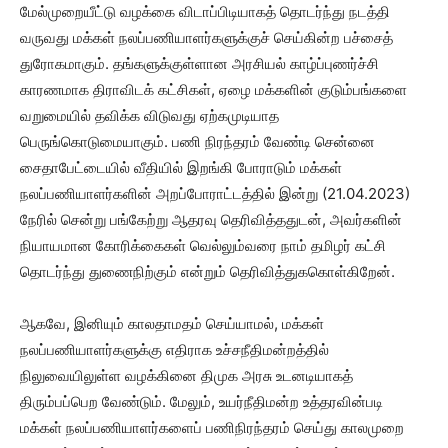
மேல்முறையீட்டு வழக்கை விடாப்பிடியாகத் தொடர்ந்து நடத்தி
வருவது மக்கள் நலப்பணியாளர்களுக்குச் செய்கின்ற பச்சைத்
துரோகமாகும். தங்களுக்குள்ளான அரசியல் காழ்ப்புணர்ச்சி
காரணமாக திராவிடக் கட்சிகள், ஏழை மக்களின் குடும்பங்களை
வறுமையில் தவிக்க விடுவது ஏற்கமுடியாத
பெருங்கொடுமையாகும். பணி நிரந்தரம் வேண்டி சென்னை
சைதாபேட்டையில் வீதியில் இறங்கி போராடும் மக்கள்
நலப்பணியாளர்களின் அறப்போராட்டத்தில் இன்று (21.04.2023)
நேரில் சென்று பங்கேற்று ஆதரவு தெரிவித்ததுடன், அவர்களின்
நியாயமான கோரிக்கைகள் வெல்லும்வரை நாம் தமிழர் கட்சி
தொடர்ந்து துணைநிற்கும் என்றும் தெரிவித்துககொள்கிறேன்.
ஆகவே, இனியும் காலதாமதம் செய்யாமல், மக்கள்
நலப்பணியாளர்களுக்கு எதிராக உச்சநீதிமன்றத்தில்
நிலுவையிலுள்ள வழக்கினை திமுக அரசு உடனடியாகத்
திரும்பப்பெற வேண்டும். மேலும், உயர்நீதிமன்ற உத்தரவின்படி
மக்கள் நலப்பணியாளர்களைப் பணிநிரந்தரம் செய்து காலமுறை