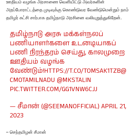
ஊதியம் வழங்க அரசாணை வெளியிட்டு அவர்களின்
அறப்போராட்டத்தை முடிவுக்கு கொண்டுவர வேண்டுமென்றும் நாம்
தமிழர் கட்சி சார்பாக தமிழ்நாடு அரசினை வலியுறுத்துகிறேன்.
தமிழ்நாடு அரசு மக்கள்நலப்
பணியாளர்களை உடனடியாகப்
பணி நிரந்தரம் செய்து, காலமுறை
ஊதியம் வழங்க
வேண்டும்!
HTTPS://T.CO/TOMSAK1TZB
@
CMOTAMILNADU
@MKSTALIN
PIC.TWITTER.COM/GG1VNW6CJJ
— சீமான் (@SEEMANOFFICIAL)
APRIL 21,
2023
– செந்தமிழன் சீமான்