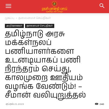
முகப்பு
தலைமைச் செய்திகள்
அறிக்கைகள்
தலைமைச் செய்திகள்
தமிழ்நாடு அரசு
மக்கள்நலப்
பணியாளர்களை
உடனடியாகப் பணி
நிரந்தரம் செய்து,
காலமுறை ஊதியம்
வழங்க வேண்டும்! –
சீமான் வலியுறுத்தல்
ஏப்ரல் 21, 2023
240