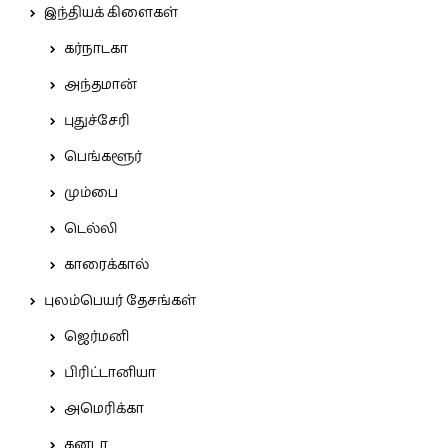
இந்தியக் கிளைகள்
கர்நாடகா
அந்தமான்
புதுச்சேரி
பெங்களூர்
மும்பை
டெல்லி
காரைக்கால்
புலம்பெயர் தேசங்கள்
ஜெர்மனி
பிரிட்டானியா
அமெரிக்கா
கனடா