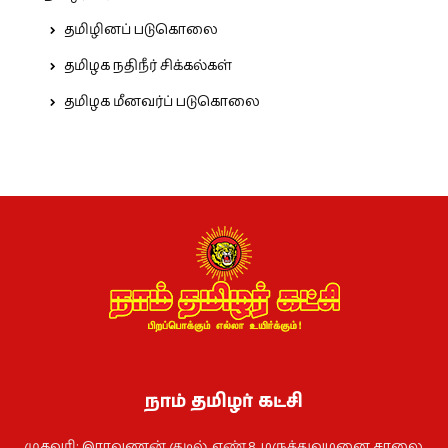
தமிழினப் படுகொலை
தமிழக நதிநீர் சிக்கல்கள்
தமிழக மீனவர்ப் படுகொலை
நாம் தமிழர் கட்சி
முகவரி: இராவணன் குடில், எண்.8. மருத்துவமனை சாலை,