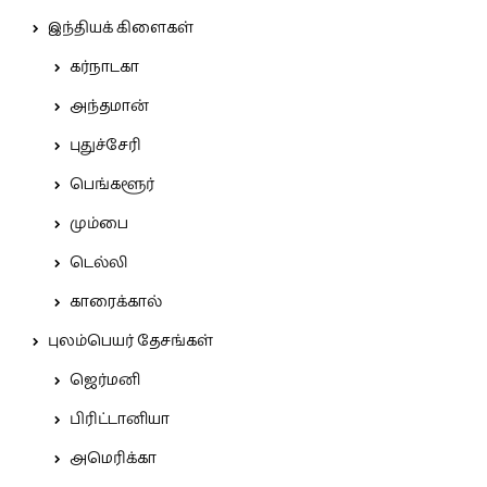
இந்தியக் கிளைகள்
கர்நாடகா
அந்தமான்
புதுச்சேரி
பெங்களூர்
மும்பை
டெல்லி
காரைக்கால்
புலம்பெயர் தேசங்கள்
ஜெர்மனி
பிரிட்டானியா
அமெரிக்கா