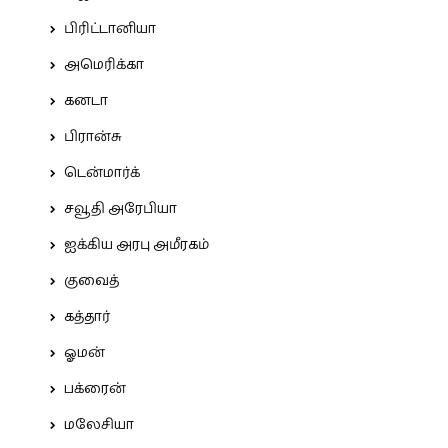
பிரிட்டானியா
அமெரிக்கா
கனடா
பிரான்சு
டென்மார்க்
சவூதி அரேபியா
ஐக்கிய அரபு அமீரகம்
குவைத்
கத்தார்
ஓமன்
பக்ரைன்
மலேசியா