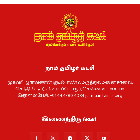
நாம் தமிழர் கட்சி
முகவரி: இராவணன் குடில், எண்.8. மருத்துவமனை சாலை,
செந்தில் நகர், சின்னப்போரூர், சென்னை – 600 116.
தொலைபேசி: +91 44 4380 4084
join.naamtamilar.org
இணைந்திருங்கள்