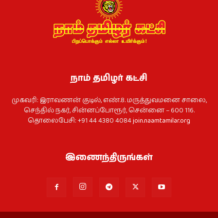
நாம் தமிழர் கட்சி
முகவரி: இராவணன் குடில், எண்.8. மருத்துவமனை சாலை,
செந்தில் நகர், சின்னப்போரூர், சென்னை – 600 116.
தொலைபேசி: +91 44 4380 4084
join.naamtamilar.org
இணைந்திருங்கள்