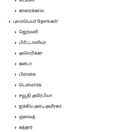
டெல்லி
காரைக்கால்
புலம்பெயர் தேசங்கள்
ஜெர்மனி
பிரிட்டானியா
அமெரிக்கா
கனடா
பிரான்சு
டென்மார்க்
சவூதி அரேபியா
ஐக்கிய அரபு அமீரகம்
குவைத்
கத்தார்