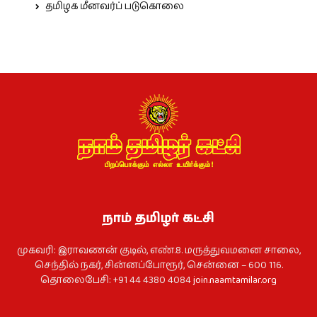
தமிழக மீனவர்ப் படுகொலை
நாம் தமிழர் கட்சி
முகவரி: இராவணன் குடில், எண்.8. மருத்துவமனை சாலை,
செந்தில் நகர், சின்னப்போரூர், சென்னை – 600 116.
தொலைபேசி: +91 44 4380 4084
join.naamtamilar.org