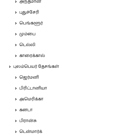
அந்தமான்
புதுச்சேரி
பெங்களூர்
மும்பை
டெல்லி
காரைக்கால்
புலம்பெயர் தேசங்கள்
ஜெர்மனி
பிரிட்டானியா
அமெரிக்கா
கனடா
பிரான்சு
டென்மார்க்