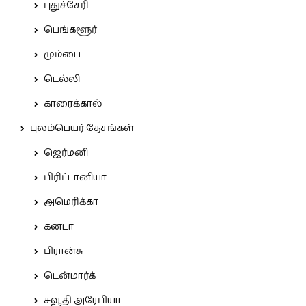
புதுச்சேரி
பெங்களூர்
மும்பை
டெல்லி
காரைக்கால்
புலம்பெயர் தேசங்கள்
ஜெர்மனி
பிரிட்டானியா
அமெரிக்கா
கனடா
பிரான்சு
டென்மார்க்
சவூதி அரேபியா