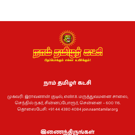
நாம் தமிழர் கட்சி
முகவரி: இராவணன் குடில், எண்.8. மருத்துவமனை சாலை,
செந்தில் நகர், சின்னப்போரூர், சென்னை – 600 116.
தொலைபேசி: +91 44 4380 4084
join.naamtamilar.org
இணைந்திருங்கள்