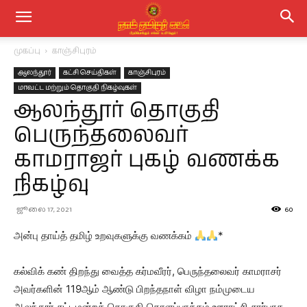
முகப்பு
காஞ்சிபுரம்
ஆலந்தூர்
கட்சி செய்திகள்
காஞ்சிபுரம்
மாவட்ட மற்றும் தொகுதி நிகழ்வுகள்
ஆலந்தூர் தொகுதி
பெருந்தலைவர்
காமராஜர் புகழ் வணக்க
நிகழ்வு
ஜூலை 17, 2021
60
அன்பு தாய்த் தமிழ் உறவுகளுக்கு வணக்கம்
*
கல்விக் கண் திறந்து வைத்த கர்மவீரர், பெருந்தலைவர் காமராசர்
அவர்களின் 119ஆம் ஆண்டு பிறந்தநாள் விழா நம்முடைய
ஆலந்தூர் சட்டமன்றத் தொகுதி கொளப்பாக்கம் ஊராட்சி சார்பாக