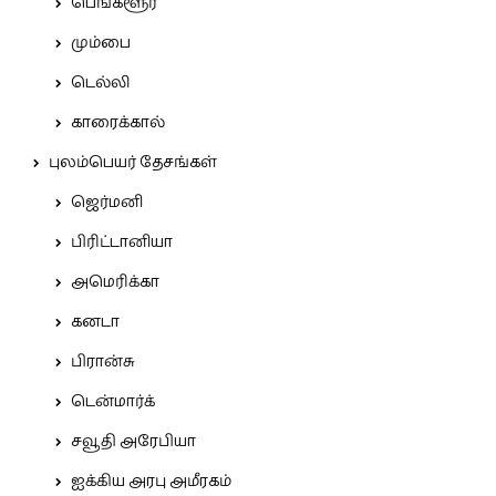
பெங்களூர்
மும்பை
டெல்லி
காரைக்கால்
புலம்பெயர் தேசங்கள்
ஜெர்மனி
பிரிட்டானியா
அமெரிக்கா
கனடா
பிரான்சு
டென்மார்க்
சவூதி அரேபியா
ஐக்கிய அரபு அமீரகம்