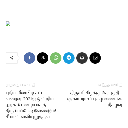
முந்தைய செய்தி
அடுத்த செய்தி
புதிய மீன்பிடி சட்ட
திருச்சி கிழக்கு தொகுதி –
வரைவு-2021ஐ ஒன்றிய
கு.காமராசர் புகழ் வணக்க
அரசு உடனடியாகத்
நிகழ்வு
திரும்பப்பெற வேண்டும்! –
சீமான் வலியுறுத்தல்