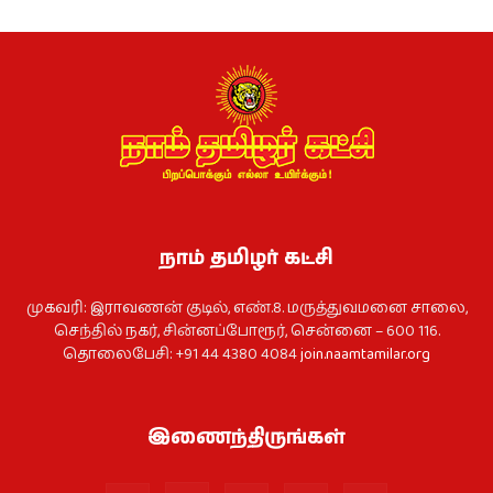
நாம் தமிழர் கட்சி
முகவரி: இராவணன் குடில், எண்.8. மருத்துவமனை சாலை,
செந்தில் நகர், சின்னப்போரூர், சென்னை – 600 116.
தொலைபேசி: +91 44 4380 4084
join.naamtamilar.org
இணைந்திருங்கள்