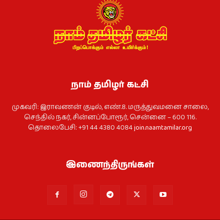
நாம் தமிழர் கட்சி
முகவரி: இராவணன் குடில், எண்.8. மருத்துவமனை சாலை,
செந்தில் நகர், சின்னப்போரூர், சென்னை – 600 116.
தொலைபேசி: +91 44 4380 4084
join.naamtamilar.org
இணைந்திருங்கள்