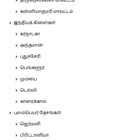
திருநெல்வேலி மாவட்டம்
கன்னியாகுமரி மாவட்டம்
இந்தியக் கிளைகள்
கர்நாடகா
அந்தமான்
புதுச்சேரி
பெங்களூர்
மும்பை
டெல்லி
காரைக்கால்
புலம்பெயர் தேசங்கள்
ஜெர்மனி
பிரிட்டானியா