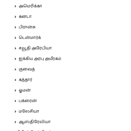
அமெரிக்கா
கனடா
பிரான்சு
டென்மார்க்
சவூதி அரேபியா
ஐக்கிய அரபு அமீரகம்
குவைத்
கத்தார்
ஓமன்
பக்ரைன்
மலேசியா
ஆஸ்திரேலியா