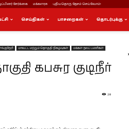
ப்பினர் சேர்க்கை
மக்களரசு
புதியதொரு தேசம் செய்வோம்!
கட்சி
செய்திகள்
பாசறைகள்
தொடர்புக்கு
ாங்குநேரி
மாவட்ட மற்றும் தொகுதி நிகழ்வுகள்
மக்கள் நலப் பணிகள்
ுதி கபசுர குடிநீர்
28