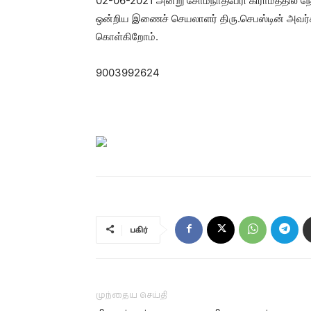
02-06-2021 அன்று சோமநாதபேரி கிராமத்தில் நோய் எ
ஒன்றிய இணைச் செயலாளர் திரு.செபஸ்டின் அவர்கள்
கொள்கிறோம்.
9003992624
பகிர்
முந்தைய செய்தி