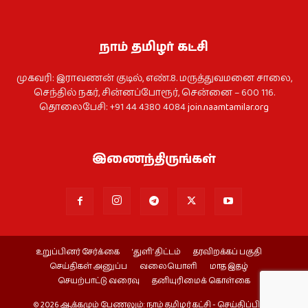
நாம் தமிழர் கட்சி
முகவரி: இராவணன் குடில், எண்.8. மருத்துவமனை சாலை,
செந்தில் நகர், சின்னப்போரூர், சென்னை – 600 116.
தொலைபேசி: +91 44 4380 4084
join.naamtamilar.org
இணைந்திருங்கள்
உறுப்பினர் சேர்க்கை
‘துளி’ திட்டம்
தரவிறக்கப் பகுதி
செய்திகள் அனுப்ப
வலையொளி
மாத இதழ்
செயற்பாட்டு வரைவு
தனியுரிமைக் கொள்கை
© 2026 ஆக்கமும் பேணலும்: நாம் தமிழர் கட்சி - செய்திப்பிரிவு