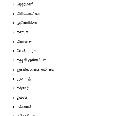
ஜெர்மனி
பிரிட்டானியா
அமெரிக்கா
கனடா
பிரான்சு
டென்மார்க்
சவூதி அரேபியா
ஐக்கிய அரபு அமீரகம்
குவைத்
கத்தார்
ஓமன்
பக்ரைன்