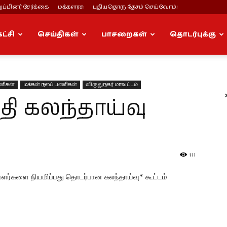
ப்பினர் சேர்க்கை
மக்களரசு
புதியதொரு தேசம் செய்வோம்!
கட்சி
செய்திகள்
பாசறைகள்
தொடர்புக்கு
ணிகள்
மக்கள் நலப் பணிகள்
விருதுநகர் மாவட்டம்
தி கலந்தாய்வு
111
்பாளர்களை நியமிப்பது தொடர்பான கலந்தாய்வு* கூட்டம்