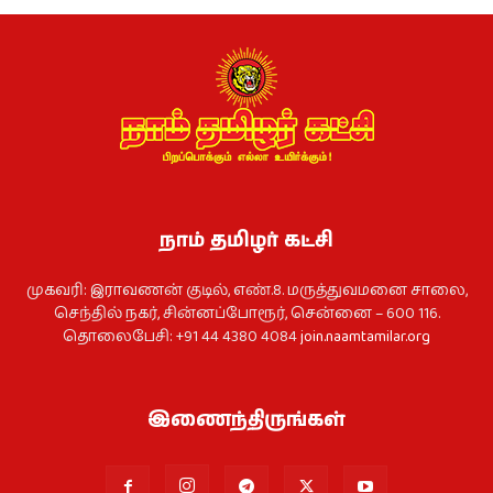
நாம் தமிழர் கட்சி
முகவரி: இராவணன் குடில், எண்.8. மருத்துவமனை சாலை,
செந்தில் நகர், சின்னப்போரூர், சென்னை – 600 116.
தொலைபேசி: +91 44 4380 4084
join.naamtamilar.org
இணைந்திருங்கள்