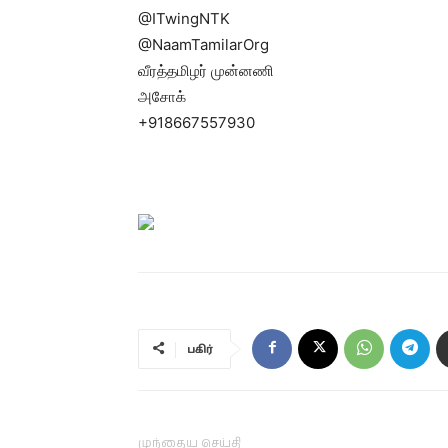
@ITwingNTK
@NaamTamilarOrg
வீரத்தமிழர் முன்னணி
அசோக்
+918667557930
பகிர்
முந்தைய செய்தி