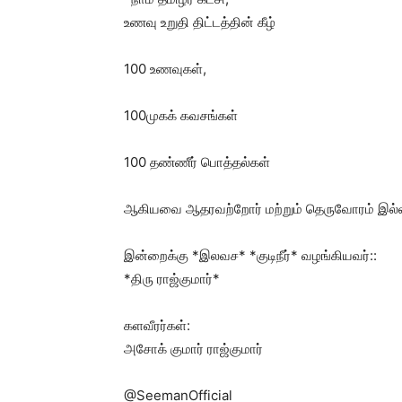
உணவு உறுதி திட்டத்தின் கீழ்
100 உணவுகள்,
100முகக் கவசங்கள்
100 தண்ணீர் பொத்தல்கள்
ஆகியவை ஆதரவற்றோர் மற்றும் தெருவோரம் இல்லா
இன்றைக்கு *இலவச* *குடிநீர்* வழங்கியவர்::
*திரு ராஜ்குமார்*
களவீரர்கள்:
அசோக் குமார் ராஜ்குமார்
@SeemanOfficial