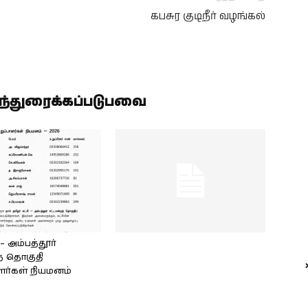
கபசுர குடிநீர் வழங்கல்
ிந்துரைக்கப்படுபவை
அம்பத்தூர்
் தொகுதி
ளர்கள் நியமனம்