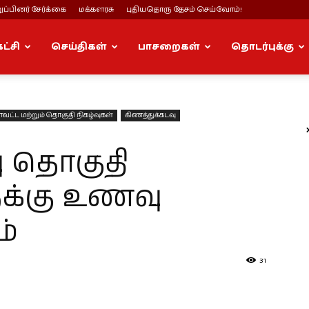
ப்பினர் சேர்க்கை
மக்களரசு
புதியதொரு தேசம் செய்வோம்!
கட்சி
செய்திகள்
பாசறைகள்
தொடர்புக்கு
ாவட்ட மற்றும் தொகுதி நிகழ்வுகள்
கிணத்துக்கடவு
ு தொகுதி
க்கு உணவு
ம்
31