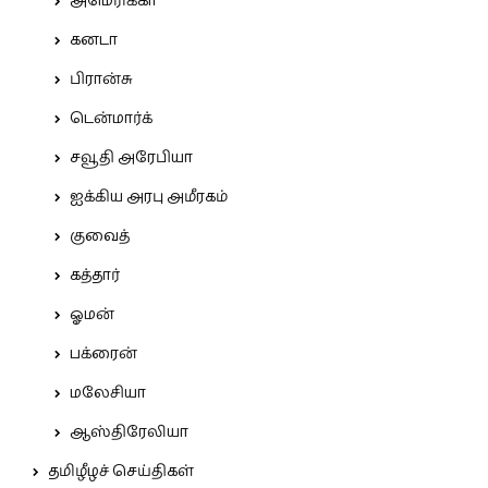
அமெரிக்கா
கனடா
பிரான்சு
டென்மார்க்
சவூதி அரேபியா
ஐக்கிய அரபு அமீரகம்
குவைத்
கத்தார்
ஓமன்
பக்ரைன்
மலேசியா
ஆஸ்திரேலியா
தமிழீழச் செய்திகள்