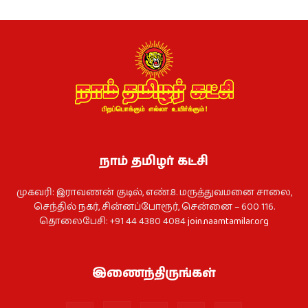
நாம் தமிழர் கட்சி
முகவரி: இராவணன் குடில், எண்.8. மருத்துவமனை சாலை,
செந்தில் நகர், சின்னப்போரூர், சென்னை – 600 116.
தொலைபேசி: +91 44 4380 4084
join.naamtamilar.org
இணைந்திருங்கள்