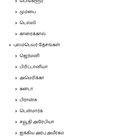
பெங்களூர்
மும்பை
டெல்லி
காரைக்கால்
புலம்பெயர் தேசங்கள்
ஜெர்மனி
பிரிட்டானியா
அமெரிக்கா
கனடா
பிரான்சு
டென்மார்க்
சவூதி அரேபியா
ஐக்கிய அரபு அமீரகம்