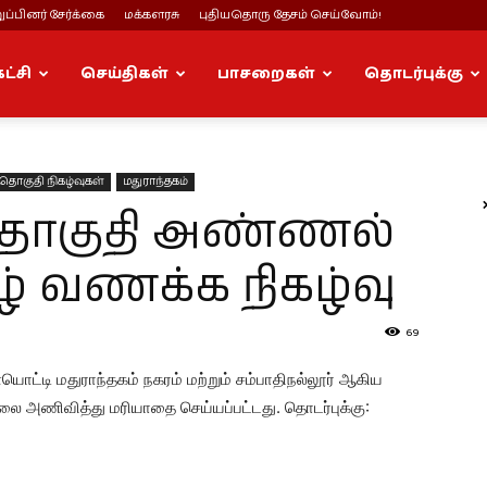
ப்பினர் சேர்க்கை
மக்களரசு
புதியதொரு தேசம் செய்வோம்!
கட்சி
செய்திகள்
பாசறைகள்
தொடர்புக்கு
 தொகுதி நிகழ்வுகள்
மதுராந்தகம்
 தொகுதி அண்ணல்
கழ் வணக்க நிகழ்வு
69
ட்டி மதுராந்தகம் நகரம் மற்றும் சம்பாதிநல்லூர் ஆகிய
லை அணிவித்து மரியாதை செய்யப்பட்டது. தொடர்புக்கு: