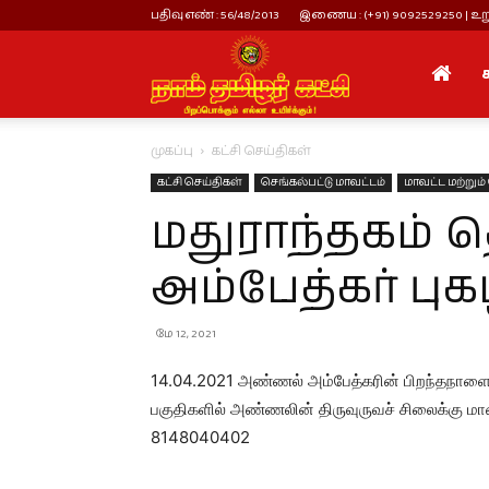
பதிவு எண் : 56/48/2013
இணைய : (+91) 9092529250 | உறு
நாம்
முகப்பு
கட்சி செய்திகள்
தமிழர்
கட்சி செய்திகள்
செங்கல்பட்டு மாவட்டம்
மாவட்ட மற்றும்
மதுராந்தகம்
கட்சி
அம்பேத்கர் பு
மே 12, 2021
14.04.2021 அண்ணல் அம்பேத்கரின் பிறந்தநாளையொ
பகுதிகளில் அண்ணலின் திருவுருவச் சிலைக்கு மா
8148040402