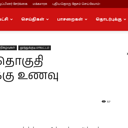
ப்பினர் சேர்க்கை
மக்களரசு
புதியதொரு தேசம் செய்வோம்!
கட்சி
செய்திகள்
பாசறைகள்
தொடர்புக்கு
நிகழ்வுகள்
தூத்துக்குடி மாவட்டம்
 தொகுதி
்கு உணவு
57