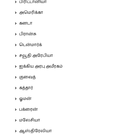
பிரிட்டானியா
அமெரிக்கா
கனடா
பிரான்சு
டென்மார்க்
சவூதி அரேபியா
ஐக்கிய அரபு அமீரகம்
குவைத்
கத்தார்
ஓமன்
பக்ரைன்
மலேசியா
ஆஸ்திரேலியா