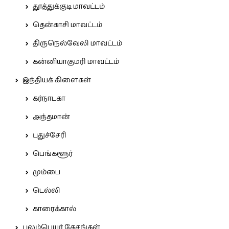
தூத்துக்குடி மாவட்டம்
தென்காசி மாவட்டம்
திருநெல்வேலி மாவட்டம்
கன்னியாகுமரி மாவட்டம்
இந்தியக் கிளைகள்
கர்நாடகா
அந்தமான்
புதுச்சேரி
பெங்களூர்
மும்பை
டெல்லி
காரைக்கால்
புலம்பெயர் தேசங்கள்