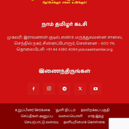
நாம் தமிழர் கட்சி
முகவரி: இராவணன் குடில், எண்.8. மருத்துவமனை சாலை,
செந்தில் நகர், சின்னப்போரூர், சென்னை – 600 116.
தொலைபேசி: +91 44 4380 4084
join.naamtamilar.org
இணைந்திருங்கள்
உறுப்பினர் சேர்க்கை
‘துளி’ திட்டம்
தரவிறக்கப் பகுதி
செய்திகள் அனுப்ப
வலையொளி
மாத இதழ்
செயற்பாட்டு வரைவு
தனியுரிமைக் கொள்கை