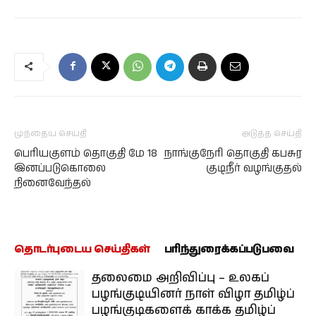
முந்தைய செய்தி
அடுத்த செய்தி
பெரியகுளம் தொகுதி மே 18
நாங்குநேரி தொகுதி கபசுர
இனப்படுகொலை
குடிநீர் வழங்குதல்
நினைவேந்தல்
தொடர்புடைய செய்திகள்
பரிந்துரைக்கப்படுபவை
தலைமை அறிவிப்பு – உலகப்
பழங்குடியினர் நாள் விழா தமிழ்ப்
பழங்குடிகளைக் காக்க தமிழ்ப்