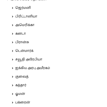
ஜெர்மனி
பிரிட்டானியா
அமெரிக்கா
கனடா
பிரான்சு
டென்மார்க்
சவூதி அரேபியா
ஐக்கிய அரபு அமீரகம்
குவைத்
கத்தார்
ஓமன்
பக்ரைன்