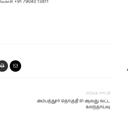
, சிவகாசி +91 79040 13811
அடுத்த செய்தி
அம்பத்தூர் தொகுதி 81 ஆவது வட்ட
கலந்தாய்வு