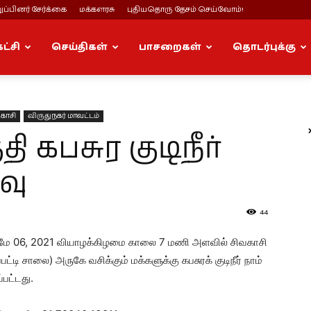
ப்பினர் சேர்க்கை
மக்களரசு
புதியதொரு தேசம் செய்வோம்!
கட்சி
செய்திகள்
பாசறைகள்
தொடர்புக்கு
காசி
விருதுநகர் மாவட்டம்
 கபசுர குடிநீர்
வு
44
ிகழ்வு மே 06, 2021 வியாழக்கிழமை காலை 7 மணி அளவில் சிவகாசி
்டி சாலை) அருகே வசிக்கும் மக்களுக்கு கபசுரக் குடிநீர் நாம்
பட்டது.