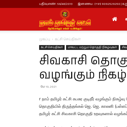
பதிவு எண் : 56/48/2013
இணைய : (+91) 9092529250 | உறு
நாம்
முகப்பு
கட்சி செய்திகள்
தமிழர்
கட்சி செய்திகள்
மாவட்ட மற்றும் தொகுதி நிகழ்வுகள்
சிவ
சிவகாசி தொகுதி
கட்சி
வழங்கும் நிகழ்
மே 10, 2021
r நாம் தமிழர் கட்சி கபசுர குடிநீர் வழங்கும் ந
தொகுதியில் திருத்தங்கல் ஜெ. ஜெ. காலனி (பள்ளப்பட
தமிழர் கட்சி சிவகாசி தொகுதி உறவுகளால் வழங்கப்