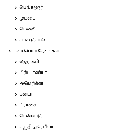
பெங்களூர்
மும்பை
டெல்லி
காரைக்கால்
புலம்பெயர் தேசங்கள்
ஜெர்மனி
பிரிட்டானியா
அமெரிக்கா
கனடா
பிரான்சு
டென்மார்க்
சவூதி அரேபியா