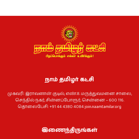
நாம் தமிழர் கட்சி
முகவரி: இராவணன் குடில், எண்.8. மருத்துவமனை சாலை,
செந்தில் நகர், சின்னப்போரூர், சென்னை – 600 116.
தொலைபேசி: +91 44 4380 4084
join.naamtamilar.org
இணைந்திருங்கள்